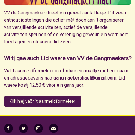
VV de Gangmaekers hieët ein groeët aantal leeje. Dit zeen
enthousiastelingen die actief mèt doon aan ’t organiseren
van versjillende activiteiten, actief de versjillende
activiteiten sjteunen of os vereniging geweun ein wern hert
toedragen en steunend lid zeen.
Wiltj gae auch Lid waere van VV de Gangmaekers?
Vul ’t aanmeldformeleer in of stuur ein mailtje mèt eur naam
en adresgegevens nao
gangmaekershael@gmail.com
. Lid
waere kostj 12,50 € väör ein gans jaor.
Klik hiej väör 't aanmeldformeleer