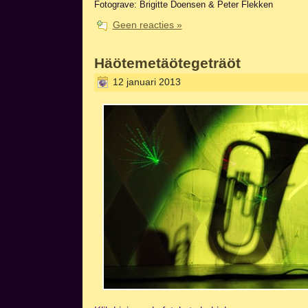
Fotograve: Brigitte Doensen & Peter Flekken
Geen reacties »
Häötemetäötegeträöt
12 januari 2013