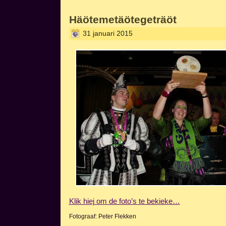
Häötemetäötegeträöt
31 januari 2015
Klik hiej om de foto’s te bekieke…
Fotograaf: Peter Flekken