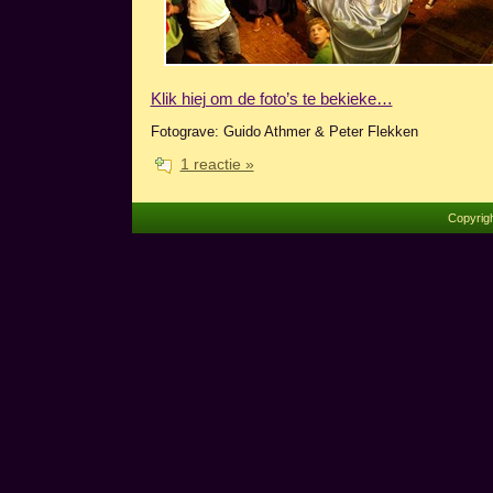
Klik hiej om de foto’s te bekieke…
Fotograve: Guido Athmer & Peter Flekken
1 reactie »
Copyrig