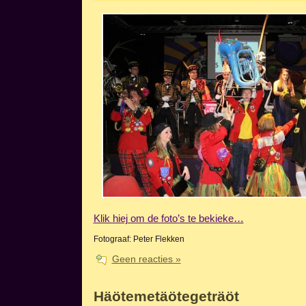
Klik hiej om de foto’s te bekieke…
Fotograaf: Peter Flekken
Geen reacties »
Häötemetäötegeträöt