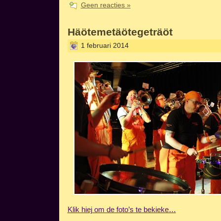
Geen reacties »
Häötemetäötegeträöt
1 februari 2014
Klik hiej om de foto’s te bekieke…