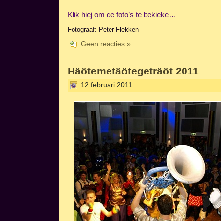
Klik hiej om de foto’s te bekieke…
Fotograaf: Peter Flekken
Geen reacties »
Häötemetäötegeträöt 2011
12 februari 2011