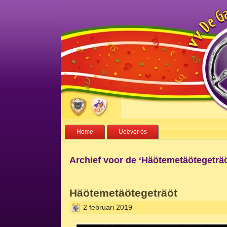
Home
Ueëver ós
Archief voor de ‘Häötemetäötegeträö
Häötemetäötegeträöt
2 februari 2019