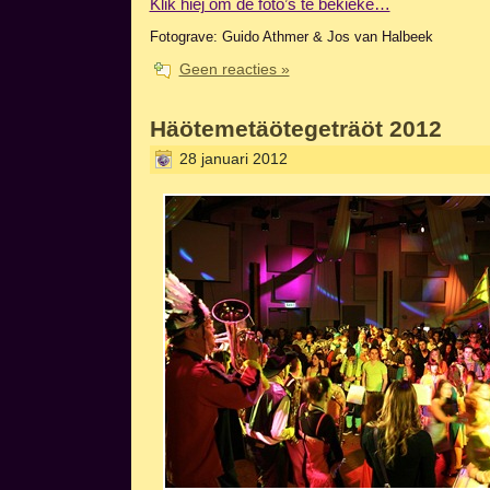
Klik hiej om de foto’s te bekieke…
Fotograve: Guido Athmer & Jos van Halbeek
Geen reacties »
Häötemetäötegeträöt 2012
28 januari 2012