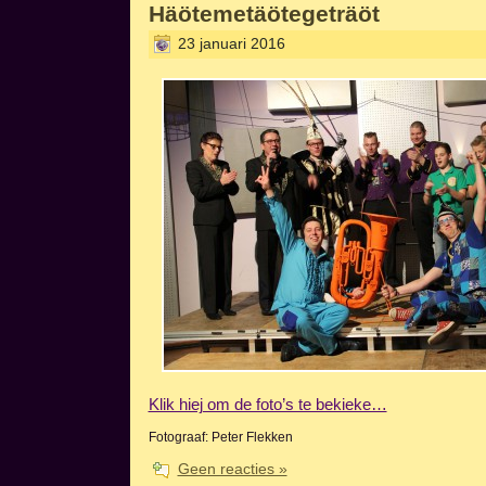
Häötemetäötegeträöt
23 januari 2016
Klik hiej om de foto’s te bekieke…
Fotograaf: Peter Flekken
Geen reacties »