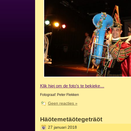
Klik hiej om de foto’s te bekieke…
Fotograaf: Peter Flekken
Geen reacties »
Häötemetäötegeträöt
27 januari 2018