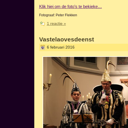
Klik hiej om de foto’s te bekieke…
Fotograaf: Peter Flekken
1 reactie »
Vastelaovesdeenst
6 februari 2016