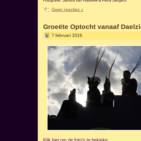
Fotograve: Sandra van Halbeek & Petra Sangers
Geen reacties »
Groeëte Optocht vanaaf Daelzi
7 februari 2016
Klik hiej om de foto’s te bekieke…