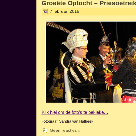
Groeëte Optocht – Priesoetrei
7 februari 2016
Klik hiej om de foto’s te bekieke…
Fotograaf: Sandra van Halbeek
Geen reacties »