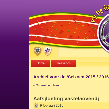
Home
Ueëver ós
Archief voor de ‘Seizoen 2015 / 2016
« Oudere berichten
Aafsjloeting vastelaovendj
9 februari 2016