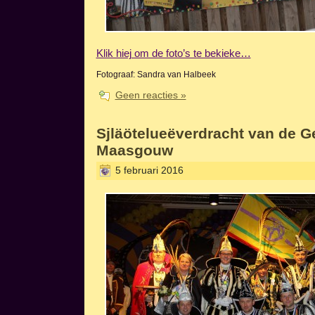
Klik hiej om de foto’s te bekieke…
Fotograaf: Sandra van Halbeek
Geen reacties »
Sjläötelueëverdracht van de 
Maasgouw
5 februari 2016