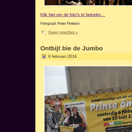
Klik hiej om de foto’s te bekieke…
Fotograaf: Peter Flekken
Geen reacties »
Ontbijt bie de Jumbo
6 februari 2016