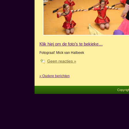
Klik hiej om de foto’s te bekieke…
Fotograaf: Mick van Halbeek
Geen reacties »
« Oudere berichten
Copyrig