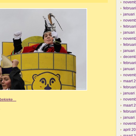
novemb
februar
januari
novemb
februar
januari
novemb
februar
januari
decemb
februar
januari
novemb
maart 
februar
januari
novemb
e bekieke…
maart 
k
februar
januari
novemb
april 2
maart 