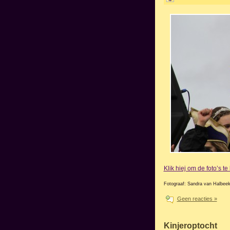
Klik hiej om de foto’s t
Fotograaf: Sandra van Halbee
Geen reacties »
Kinjeroptocht