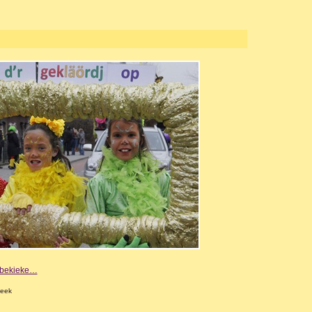
e bekieke…
beek