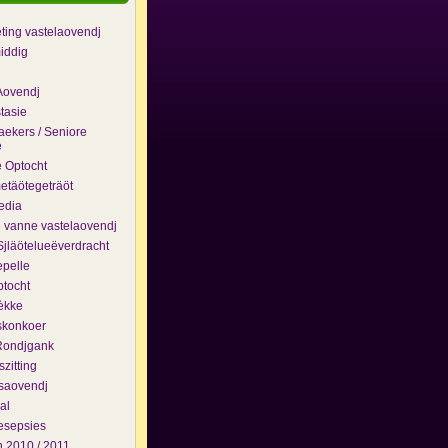
eting vastelaovendj
iddig
Aovendj
tasie
ekers / Seniore
e
 Optocht
täötegeträöt
edia
e vanne vastelaovendj
jläötelueëverdracht
pelle
ptocht
èkke
skonkoer
Rondjgank
zitting
saovendj
al
esepsies
 2010 / 2011