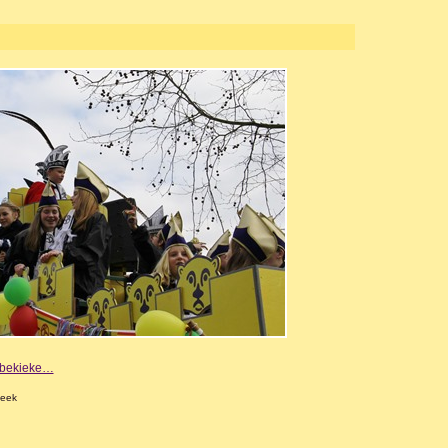
e bekieke…
beek