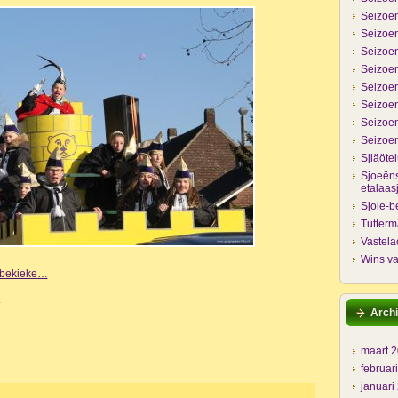
Seizoen
Seizoen
Seizoen
Seizoen
Seizoen
Seizoen
Seizoen
Seizoen
Sjläöte
Sjoeëns
etalaas
Sjole-b
Tutter
Vastela
Wins va
e bekieke…
k
Archi
maart 
februar
januari