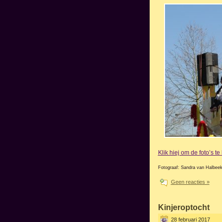
Klik hiej om de foto’s t
Fotograaf: Sandra van Halbee
Geen reacties »
Kinjeroptocht
28 februari 2017