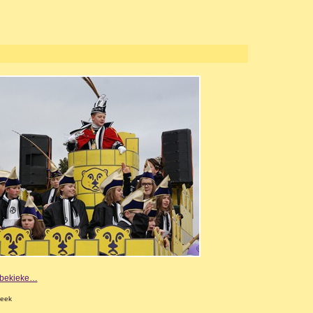
e bekieke…
beek