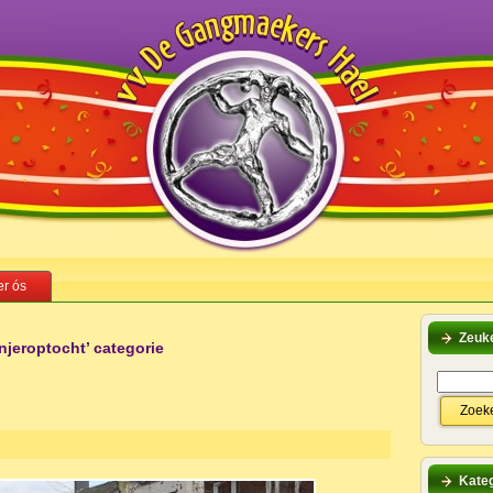
r ós
Zeuk
njeroptocht’ categorie
Kateg