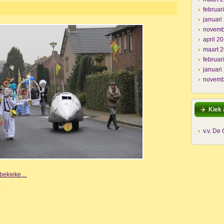
februar
januari
novemb
april 2
maart 
februar
januari
novemb
Kiek 
v.v. De
e bekieke…
k