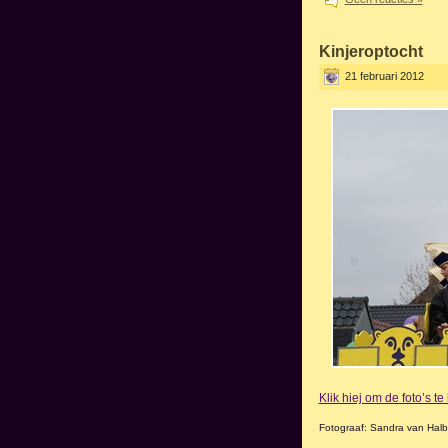
Kinjeroptocht
21 februari 2012
Klik hiej om de foto’s t
Fotograaf: Sandra van Hal