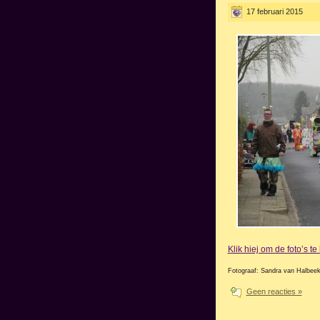
17 februari 2015
Klik hiej om de foto’s t
Fotograaf: Sandra van Halbee
Geen reacties »