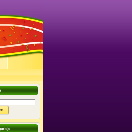
e
orieje