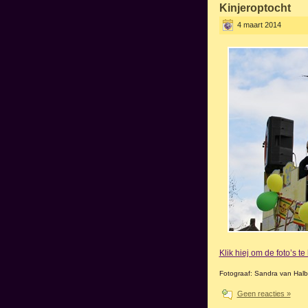
Kinjeroptocht
4 maart 2014
Klik hiej om de foto’s t
Fotograaf: Sandra van Hal
Geen reacties »