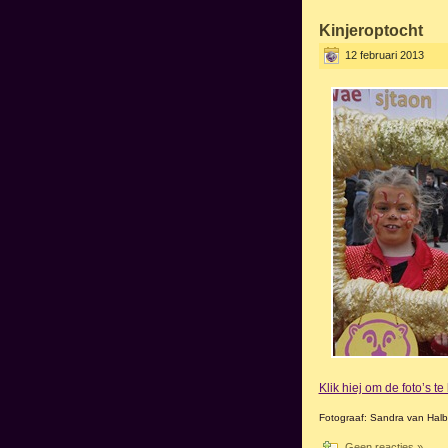
Kinjeroptocht
12 februari 2013
Klik hiej om de foto’s t
Fotograaf: Sandra van Hal
Geen reacties »