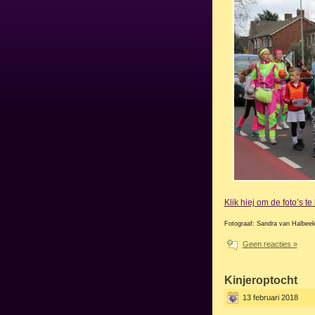
Klik hiej om de foto’s t
Fotograaf: Sandra van Halbee
Geen reacties »
Kinjeroptocht
13 februari 2018