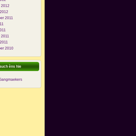
i 2012
 2012
er 2011
011
2011
i 2011
 2011
er 2010
auch èns hie
 Gangmaekers