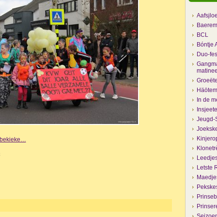
Aafsjlo
Baerem
BCL
Bóntje 
Duo-fes
Gangma
matine
Groeëte
Häöteme
In de m
Insjeet
Jeugd-S
Joekske
Kinjero
e bekieke…
Klonetr
k
Leedje
Letste 
Maedjes
Pekske
Prinseb
Prinser
Seizoen