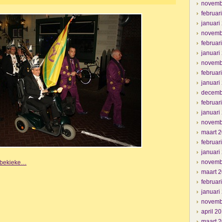
novemb
februar
januari
novemb
februar
januari
novemb
februar
januari
decemb
februar
januari
novemb
maart 
februar
januari
novemb
e bekieke…
maart 
februar
januari
novemb
april 2
maart 