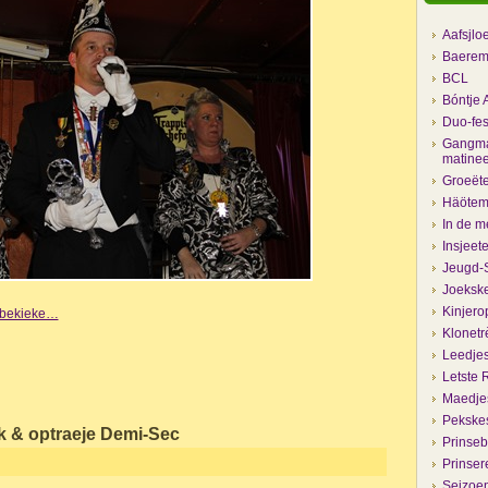
Aafsjlo
Baerem
BCL
Bóntje 
Duo-fes
Gangma
matine
Groeëte
Häöteme
In de m
Insjeet
Jeugd-S
Joekske
Kinjero
e bekieke…
Klonetr
Leedje
Letste 
Maedjes
Pekske
k & optraeje Demi-Sec
Prinseb
Prinser
Seizoen