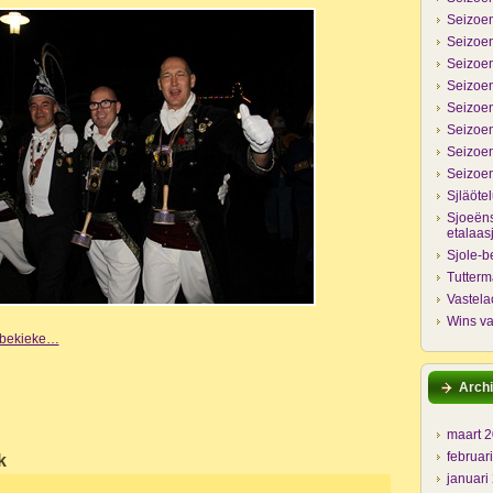
Seizoen
Seizoen
Seizoen
Seizoen
Seizoen
Seizoen
Seizoen
Seizoen
Sjläöte
Sjoeëns
etalaas
Sjole-b
Tutter
Vastela
Wins va
e bekieke…
Archi
maart 
februar
k
januari