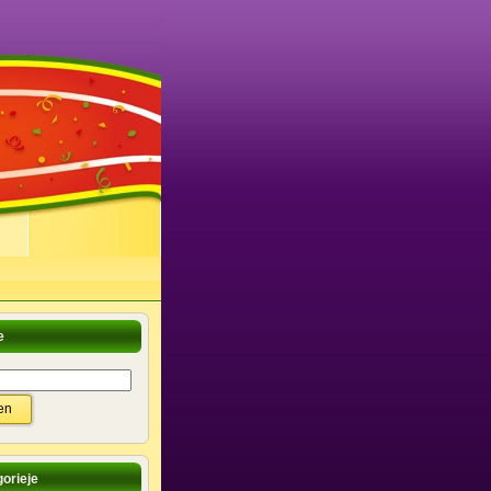
e
orieje