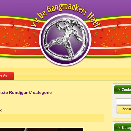
r ós
Zeuk
etste Rondjgank’ categorie
k
Kateg