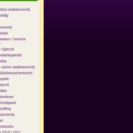
eting vastelaovendj
iddig
Aovendj
tasie
ekers / Seniore
e
 Optocht
täötegeträöt
edia
e vanne vastelaovendj
jläötelueëverdracht
pelle
ptocht
èkke
skonkoer
Rondjgank
zitting
saovendj
al
esepsies
 2010 / 2011