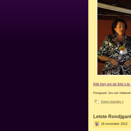
Klik hiej om de foto’s t
Fotograaf: Jos van Halbeek
Geen reacties »
Letste Rondjgan
18 november 2012