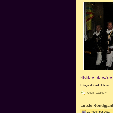
Klik hiej om de foto’s t
Fotograaf: Guido Athmer
Geen reacties »
Letste Rondjgan
20 november 2011