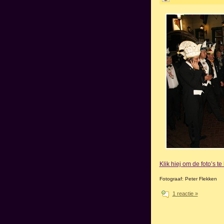
Klik hiej om de foto’s t
Fotograaf: Peter Flekken
1 reactie »