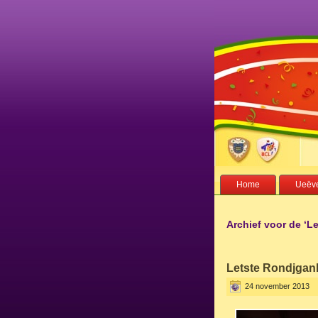
Home
Ueëve
Archief voor de ‘L
Letste Rondjgan
24 november 2013