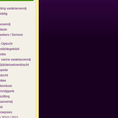
eting vastelaovendj
iddig
Aovendj
tasie
ekers / Seniore
e
 Optocht
täötegeträöt
edia
e vanne vastelaovendj
jläötelueëverdracht
pelle
ptocht
èkke
skonkoer
Rondjgank
zitting
saovendj
al
esepsies
 2010 / 2011