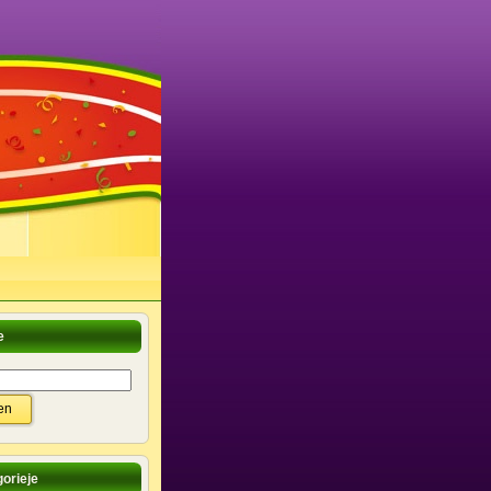
e
orieje