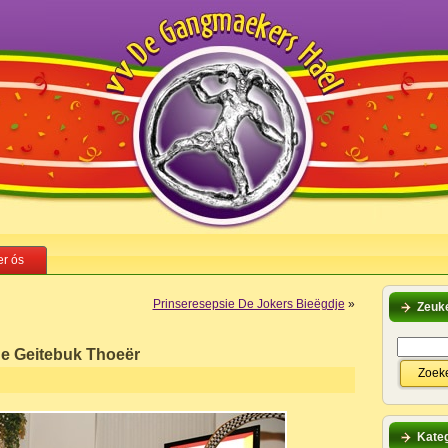
r ós
Prinseresepsie De Jokers Bieëgdje
»
Zeuk
De Geitebuk Thoeër
Kateg