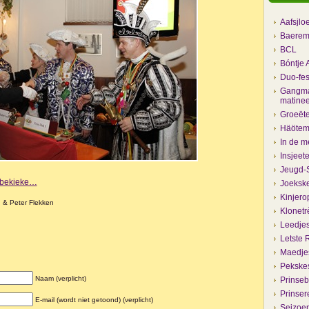
Aafsjlo
Baerem
BCL
Bóntje 
Duo-fes
Gangma
matine
Groeëte
Häöteme
In de m
Insjeet
Jeugd-S
e bekieke…
Joekske
Kinjero
n & Peter Flekken
Klonetr
Leedje
Letste 
Maedjes
Pekske
Naam (verplicht)
Prinseb
Prinser
E-mail (wordt niet getoond) (verplicht)
Seizoen