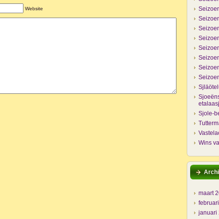
Seizoen
Website
Seizoen
Seizoen
Seizoen
Seizoen
Seizoen
Seizoen
Seizoen
Sjläöte
Sjoeëns
etalaas
Sjole-b
Tutter
Vastela
Wins va
Archi
maart 
februar
januari