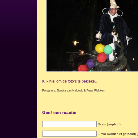
Klik hiej om de foto’s te bekieke…
Fotograve: Sandra van Halbeek & Peter Flekken
Geef een reactie
Naam (verplicht)
E-mail (wordt niet getoond) (