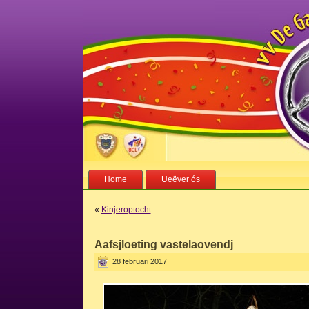
Home
Ueëver ós
«
Kinjeroptocht
Aafsjloeting vastelaovendj
28 februari 2017