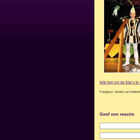
Klik hiej om de foto’s t
Fotograve: Sandra van Halbee
Geef een reactie