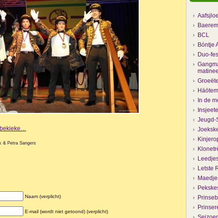
Aafsjlo
Baerem
BCL
Bóntje 
Duo-fes
Gangma
matine
Groeëte
Häöteme
In de m
Insjeet
Jeugd-S
e bekieke…
Joekske
Kinjero
k & Petra Sangers
Klonetr
Leedje
Letste 
Maedjes
Pekske
Naam (verplicht)
Prinseb
Prinser
E-mail (wordt niet getoond) (verplicht)
Seizoen