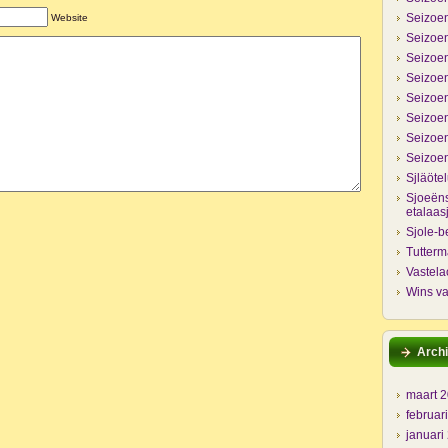
Seizoen
Website
Seizoen
Seizoen
Seizoen
Seizoen
Seizoen
Seizoen
Seizoen
Sjläöte
Sjoeëns
etalaas
Sjole-b
Tutter
Vastela
Wins va
Archi
maart 
februar
januari