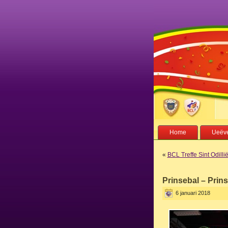
Home
Ueëve
«
BCL Treffe Sint Odilli
Prinsebal – Prins
6 januari 2018