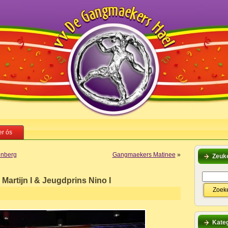
r ós
ënberg
Gangmaekers Matinee
»
Zeuk
 Martijn I & Jeugdprins Nino I
Kateg