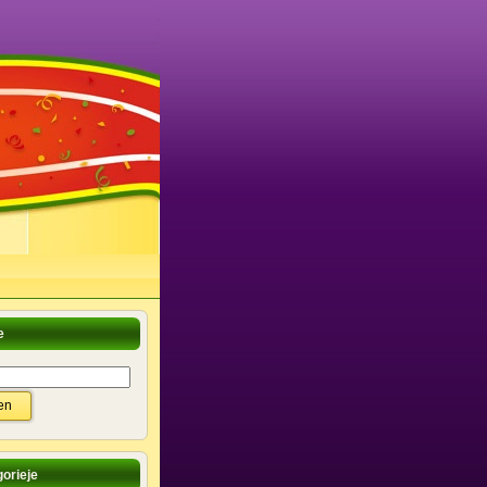
e
orieje