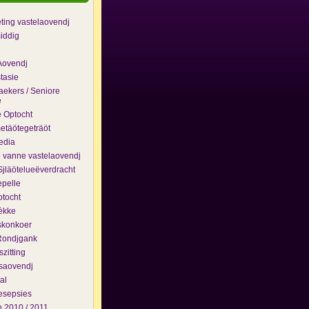
eting vastelaovendj
iddig
Aovendj
tasie
ekers / Seniore
e
 Optocht
täötegeträöt
edia
e vanne vastelaovendj
jläötelueëverdracht
pelle
ptocht
èkke
skonkoer
Rondjgank
zitting
saovendj
al
esepsies
 2010 / 2011